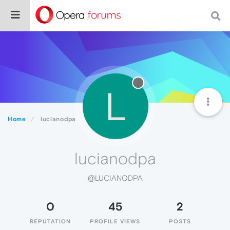
L
Home
lucianodpa
lucianodpa
@LUCIANODPA
0
45
2
REPUTATION
PROFILE VIEWS
POSTS