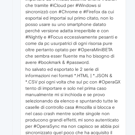
che tramite #iCloud per #Windows si
sincronizzò con #Chrome e #Firefox da cui
esportai ed importai sul primo citato, non lo
posso usare su uno smartphone datato
perché versione adatta irreperibile e con
#Nightly e #Focus eccessivamente pesanti e
come da pc usurpatrici di ogni risorsa pure
oltre pertanto optato per #OperaMiniBETA
che sembra esser fluente ma ho bisogno di
avere #bookmark & #password.
ho salvato ed esportato le 2 serie di
informazioni nei formati *.HTML | *.JSON &
*.CSV poi ogni volta che sul pc con #OperaGX
tento di importare e solo nel prima caso
manualmente mi si inchioda e se provo
selezionando da elenco e spuntando tutte le
caselle di controllo casa #mozilla si blocca e
nel caso crash mentre scelte singole non
producono grandi effetti, mi sono autenticato
per #OperaSync ma non capisco se abbia poi
sincronizzato quel poco che ha acquisito il