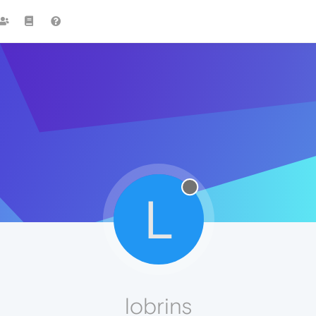
L
lobrins