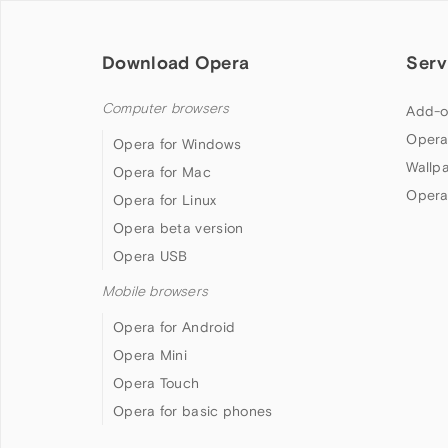
Download Opera
Serv
Computer browsers
Add-o
Opera
Opera for Windows
Wallp
Opera for Mac
Opera
Opera for Linux
Opera beta version
Opera USB
Mobile browsers
Opera for Android
Opera Mini
Opera Touch
Opera for basic phones