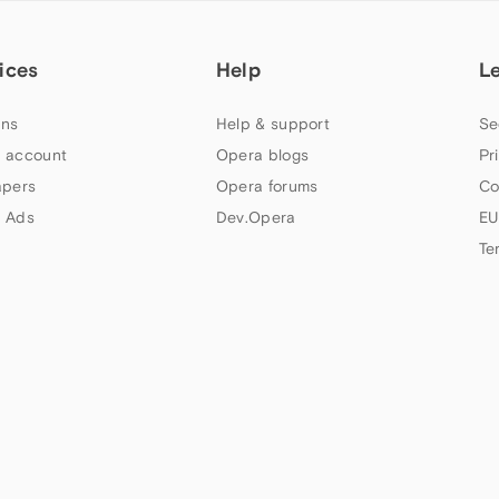
ices
Help
L
ns
Help & support
Se
 account
Opera blogs
Pr
apers
Opera forums
Co
 Ads
Dev.Opera
EU
Te