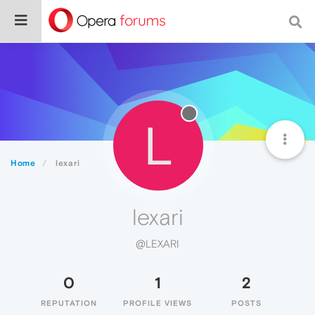
L
Home
lexari
lexari
@LEXARI
0
1
2
REPUTATION
PROFILE VIEWS
POSTS