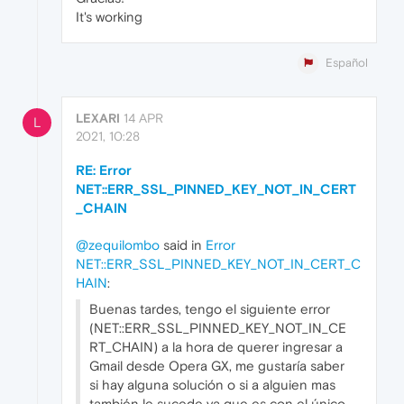
It's working
Español
LEXARI
14 APR
L
2021, 10:28
RE: Error
NET::ERR_SSL_PINNED_KEY_NOT_IN_CERT
_CHAIN
@zequilombo
said in
Error
NET::ERR_SSL_PINNED_KEY_NOT_IN_CERT_C
HAIN
:
Buenas tardes, tengo el siguiente error
(NET::ERR_SSL_PINNED_KEY_NOT_IN_CE
RT_CHAIN) a la hora de querer ingresar a
Gmail desde Opera GX, me gustaría saber
si hay alguna solución o si a alguien mas
también le sucede ya que es con el único