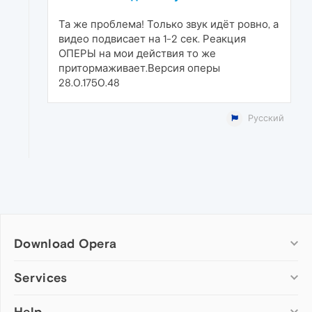
Та же проблема! Только звук идёт ровно, а
видео подвисает на 1-2 сек. Реакция
ОПЕРЫ на мои действия то же
притормаживает.Версия оперы
28.0.1750.48
Русский
Download Opera
Computer browsers
Services
Opera for Windows
Help
Add-ons