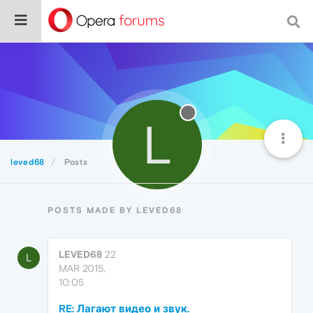
L
leved68
Posts
POSTS MADE BY LEVED68
LEVED68
22
L
MAR 2015,
10:05
RE: Лагают видео и звук.