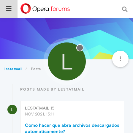
L
lestatmail
Posts
POSTS MADE BY LESTATMAIL
LESTATMAIL
15
L
NOV 2021, 15:11
Como hacer que abra archivos descargados
automaticamente?