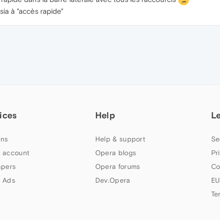
sia à "accès rapide"
ices
Help
L
ns
Help & support
Se
 account
Opera blogs
Pr
apers
Opera forums
Co
 Ads
Dev.Opera
EU
Te