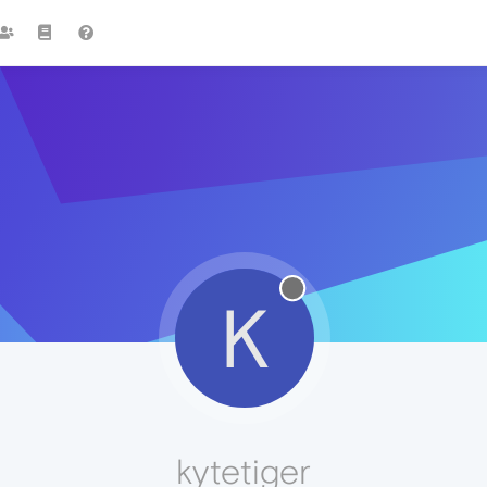
K
kytetiger