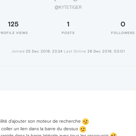
@KYTETIGER
125
1
0
PROFILE VIEWS
POSTS
FOLLOWERS
Joined
25 Dec 2018, 23:24
Last Online
26 Dec 2018, 03:01
R
ibilité d'ajouter son moteur de recherche
de coller un lien dans la barre du dessus
n rapide dans la barre latérale avec tous les raccourcis