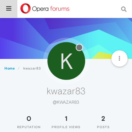
K
Home
kwazar83
kwazar83
@KWAZAR83
0
1
2
REPUTATION
PROFILE VIEWS
POSTS