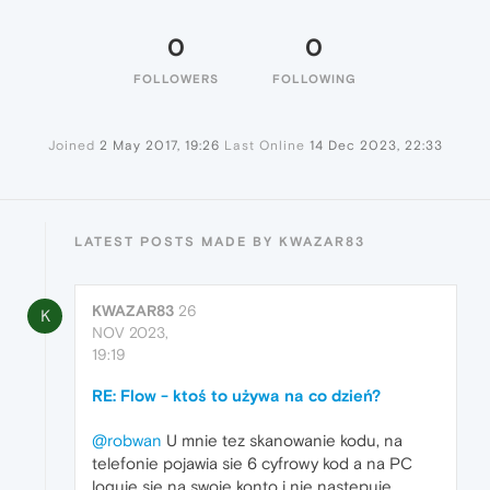
0
0
FOLLOWERS
FOLLOWING
Joined
2 May 2017, 19:26
Last Online
14 Dec 2023, 22:33
LATEST POSTS MADE BY KWAZAR83
KWAZAR83
26
K
NOV 2023,
19:19
RE: Flow - ktoś to używa na co dzień?
@robwan
U mnie tez skanowanie kodu, na
telefonie pojawia sie 6 cyfrowy kod a na PC
loguje sie na swoje konto i nie następuje