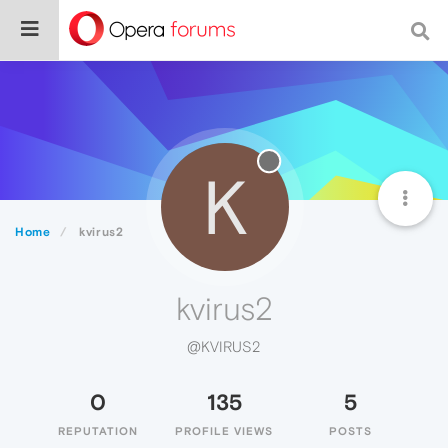
K
Home
kvirus2
kvirus2
@KVIRUS2
0
135
5
REPUTATION
PROFILE VIEWS
POSTS