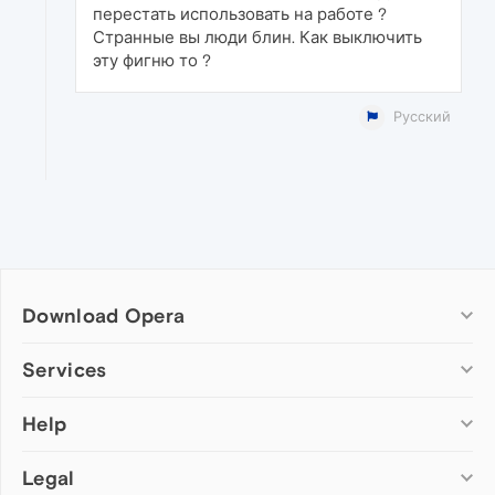
перестать использовать на работе ?
Странные вы люди блин. Как выключить
эту фигню то ?
Русский
Download Opera
Computer browsers
Services
Opera for Windows
Help
Add-ons
Opera for Mac
Opera account
Opera for Linux
Legal
Wallpapers
Help & support
Opera beta version