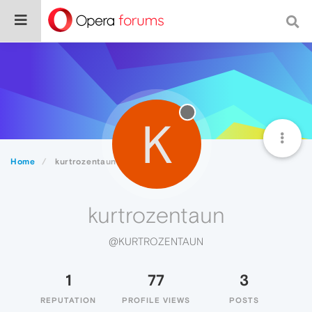
K
Home
kurtrozentaun
kurtrozentaun
@KURTROZENTAUN
1
77
3
REPUTATION
PROFILE VIEWS
POSTS