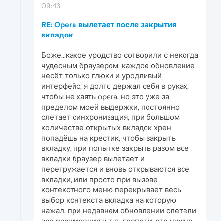
09:43
RE: Opera вылетает после закрытия
вкладок
Боже...какое уродство сотворили с некогда
чудесным браузером, каждое обновление
несёт только глюки и уродливый
интерфейс, я долго держал себя в руках,
чтобы не хаять opera, но это уже за
пределом моей выдержки, постоянно
слетает синхронизация, при большом
количестве открытых вкладок хрен
попадёшь на крестик, чтобы закрыть
вкладку, при попытке закрыть разом все
вкладки браузер вылетает и
перегружается и вновь открываются все
вкладки, или просто при вызове
контекстного меню перекрывает весь
выбор контекста вкладка на которую
нажал, при недавнем обновлении слетели
все расширения и т.д...господи, это нужно