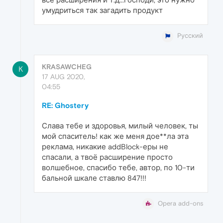
умудриться так загадить продукт
Русский
KRASAWCHEG
K
17 AUG 2020,
04:55
RE: Ghostery
Слава тебе и здоровья, милый человек, ты
мой спаситель! как же меня дое**ла эта
реклама, никакие addBlock-еры не
спасали, а твоё расширение просто
волшебное, спасибо тебе, автор, по 10-ти
бальной шкале ставлю 847!!!
Opera add-ons