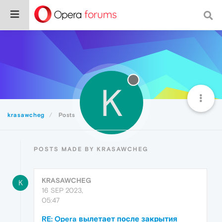
K
krasawcheg
Posts
POSTS MADE BY KRASAWCHEG
KRASAWCHEG
K
16 SEP 2023,
05:47
RE: Opera вылетает после закрытия