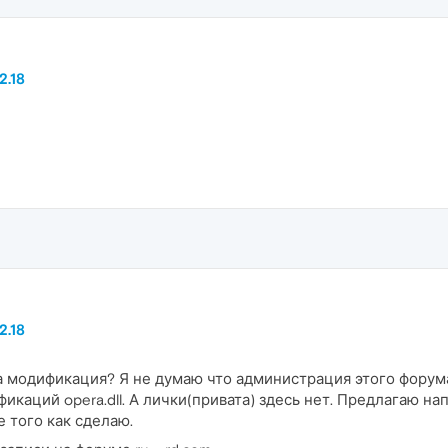
2.18
2.18
 модификация? Я не думаю что администрация этого форума
каций opera.dll. А лички(привата) здесь нет. Предлагаю на
ле того как сделаю.