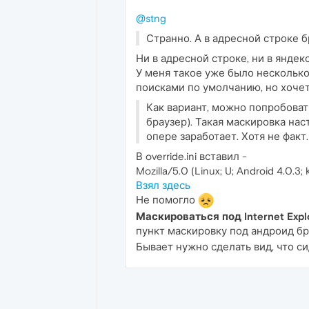
@stng
Странно. А в адресной строке б
Ни в адресной строке, ни в яндекс
У меня такое уже было несколько л
поисками по умолчанию, но хочет
Как вариант, можно попробоват
браузер). Такая маскировка нас
опере заработает. Хотя не факт
В override.ini вставил -
Mozilla/5.0 (Linux; U; Android 4.0.
Взял здесь
Не помогло
Маскироваться под Internet Expl
пункт маскировку под андроид б
Бывает нужно сделать вид, что с