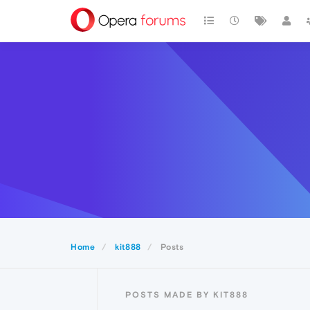
Home
kit888
Posts
POSTS MADE BY KIT888