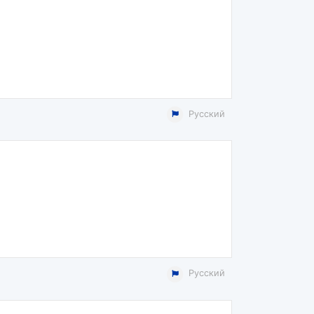
Русский
Русский