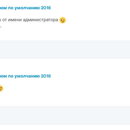
ром по умолчанию 2016
ск от имени администратора
.
ром по умолчанию 2016