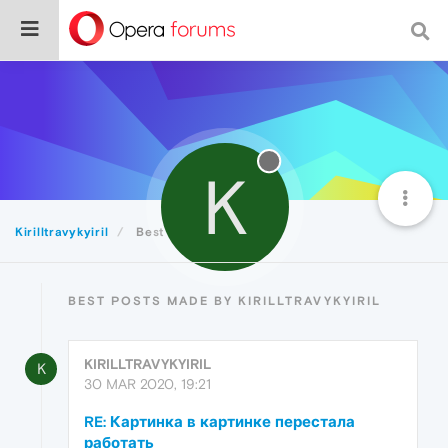
K
Kirilltravykyiril
Best
BEST POSTS MADE BY KIRILLTRAVYKYIRIL
KIRILLTRAVYKYIRIL
K
30 MAR 2020, 19:21
RE: Картинка в картинке перестала
работать