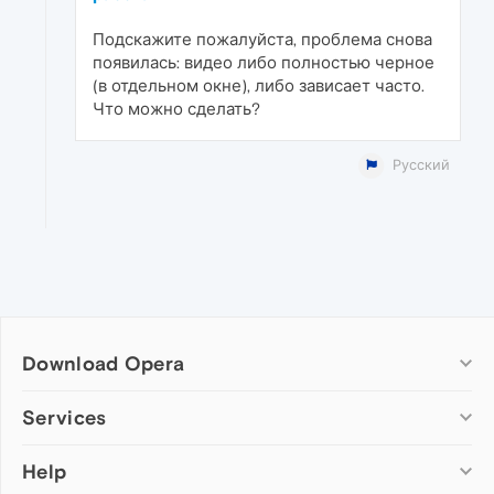
Подскажите пожалуйста, проблема снова
появилась: видео либо полностью черное
(в отдельном окне), либо зависает часто.
Что можно сделать?
Русский
Download Opera
Computer browsers
Services
Opera for Windows
Help
Add-ons
Opera for Mac