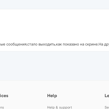
ные сообщения,стало выходить,как показано на скрине.На др
ices
Help
L
ns
Help & support
Se