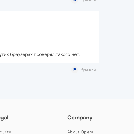
угих браузерах проверял,такого нет.
Русский
egal
Company
curity
About Opera