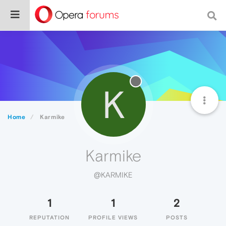
K
Home
Karmike
Karmike
@KARMIKE
1
1
2
REPUTATION
PROFILE VIEWS
POSTS