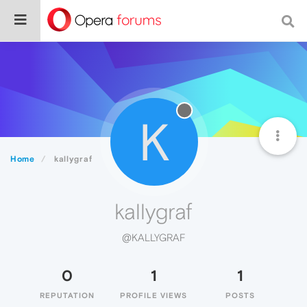
K
Home
kallygraf
kallygraf
@KALLYGRAF
0
1
1
REPUTATION
PROFILE VIEWS
POSTS