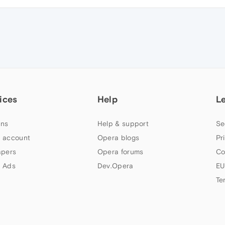
ices
Help
L
ns
Help & support
Se
 account
Opera blogs
Pr
apers
Opera forums
Co
 Ads
Dev.Opera
EU
Te