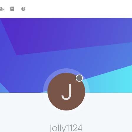
J
jolly1124