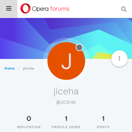
J
Home
jiceha
jiceha
@JICEHA
0
1
1
REPUTATION
PROFILE VIEWS
POSTS