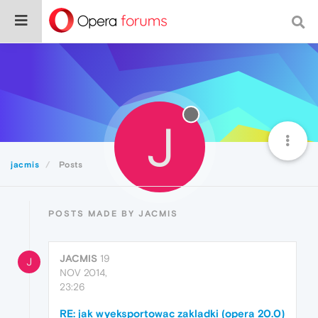
J
jacmis
Posts
POSTS MADE BY JACMIS
JACMIS
19
J
NOV 2014,
23:26
RE: jak wyeksportowac zakladki (opera 20.0)