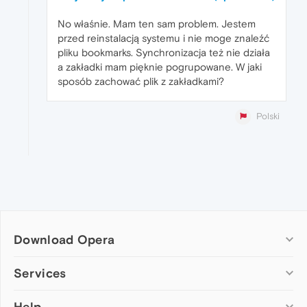
No właśnie. Mam ten sam problem. Jestem
przed reinstalacją systemu i nie moge znaleźć
pliku bookmarks. Synchronizacja też nie działa
a zakładki mam pięknie pogrupowane. W jaki
sposób zachować plik z zakładkami?
Polski
Download Opera
Computer browsers
Services
Opera for Windows
Help
Add-ons