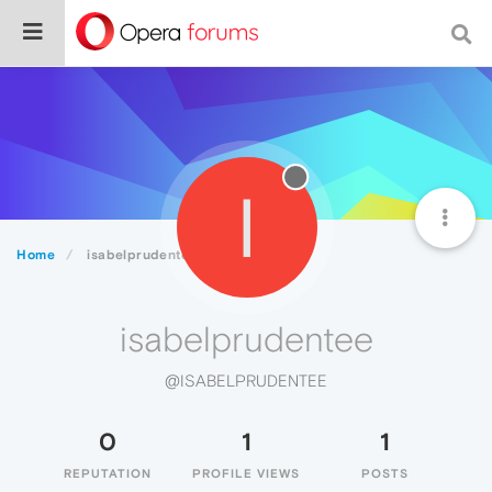
I
Home
isabelprudentee
isabelprudentee
@ISABELPRUDENTEE
0
1
1
REPUTATION
PROFILE VIEWS
POSTS