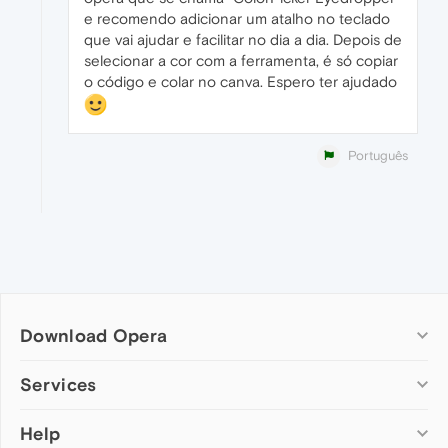
e recomendo adicionar um atalho no teclado
que vai ajudar e facilitar no dia a dia. Depois de
selecionar a cor com a ferramenta, é só copiar
o código e colar no canva. Espero ter ajudado
Português
Download Opera
Computer browsers
Services
Opera for Windows
Help
Add-ons
Opera for Mac