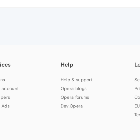
ices
Help
L
ns
Help & support
Se
 account
Opera blogs
Pr
apers
Opera forums
Co
 Ads
Dev.Opera
EU
Te