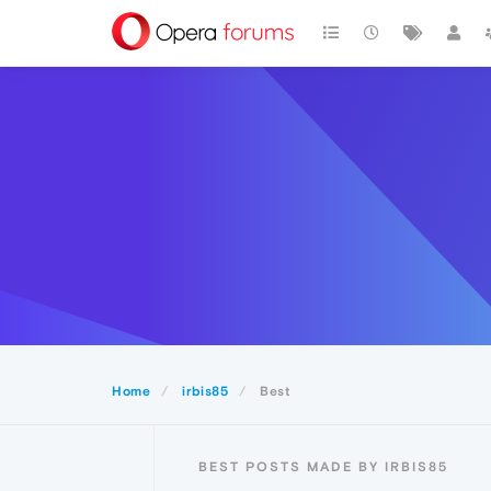
Home
irbis85
Best
BEST POSTS MADE BY IRBIS85