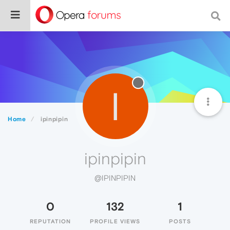
I
Home
ipinpipin
ipinpipin
@IPINPIPIN
0
132
1
REPUTATION
PROFILE VIEWS
POSTS