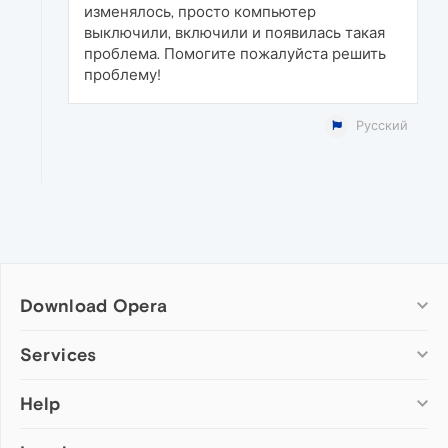
изменялось, просто компьютер
выключили, включили и появилась такая
проблема. Помогите пожалуйста решить
проблему!
Русский
Download Opera
Computer browsers
Services
Opera for Windows
Help
Add-ons
Opera for Mac
Opera account
Opera for Linux