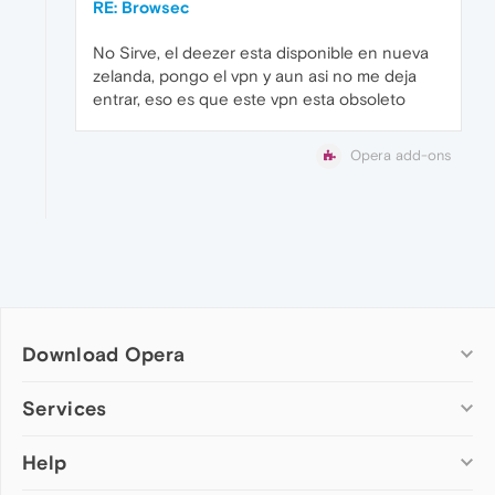
RE: Browsec
No Sirve, el deezer esta disponible en nueva
zelanda, pongo el vpn y aun asi no me deja
entrar, eso es que este vpn esta obsoleto
Opera add-ons
Download Opera
Computer browsers
Services
Opera for Windows
Help
Add-ons
Opera for Mac
Opera account
Opera for Linux