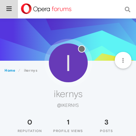
I
Home
ikernys
ikernys
@IKERNYS
0
1
3
REPUTATION
PROFILE VIEWS
POSTS