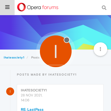
I
ihatesociety1
Posts
POSTS MADE BY IHATESOCIETY1
IHATESOCIETY1
I
28 NOV 2021,
14:06
RE: LastPass