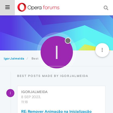
I
IgorJalmeida
Best
BEST POSTS MADE BY IGORJALMEIDA
IGORJALMEIDA
I
8 SEP 2023,
11:18
RE: Remover Animação na Inicialização