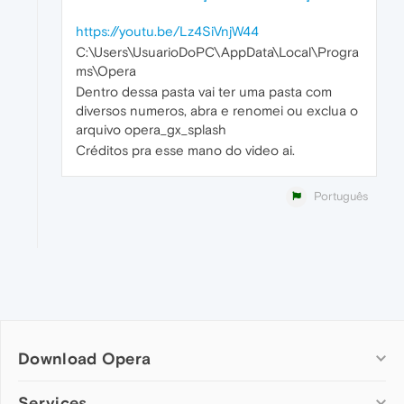
https://youtu.be/Lz4SiVnjW44
C:\Users\UsuarioDoPC\AppData\Local\Progra
ms\Opera
Dentro dessa pasta vai ter uma pasta com
diversos numeros, abra e renomei ou exclua o
arquivo opera_gx_splash
Créditos pra esse mano do video ai.
Português
Download Opera
Computer browsers
Services