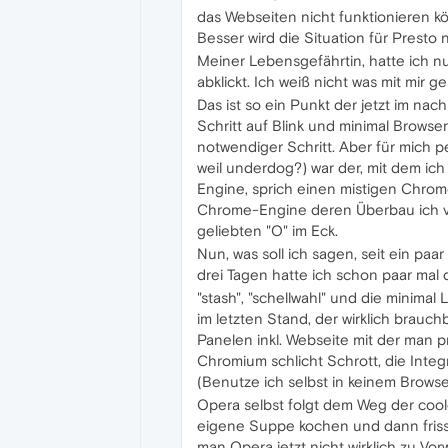
das Webseiten nicht funktionieren kön
Besser wird die Situation für Presto n
Meiner Lebensgefährtin, hatte ich nu
abklickt. Ich weiß nicht was mit mir
Das ist so ein Punkt der jetzt im na
Schritt auf Blink und minimal Browser
notwendiger Schritt. Aber für mich 
weil underdog?) war der, mit dem ich
Engine, sprich einen mistigen Chrome 
Chrome-Engine deren Überbau ich ve
geliebten "O" im Eck.
Nun, was soll ich sagen, seit ein paa
drei Tagen hatte ich schon paar mal 
"stash", "schellwahl" und die minima
im letzten Stand, der wirklich brauch
Panelen inkl. Webseite mit der man pr
Chromium schlicht Schrott, die Inte
(Benutze ich selbst in keinem Browse
Opera selbst folgt dem Weg der coo
eigene Suppe kochen und dann friss o
man Opera jetzt nicht wirklich zu Vor