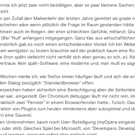
nte ich jetzt zwar nicht bestätigen, aber so paar kleinere Sachen 
icht.
r per Zufall den Mailverkehr der letzten Jahre gerettet als grade
 geschehen wäre wenn plötzlich die Frage im Raum gestanden hätte
chhinein auch im Reigen, der eher schlechten Gefühle, mittanzt. Gr
 (Bei "Null" anfangen) mitgegangen. Ganz klar, aus wirtschaftliche
persönlich gab es noch einen entscheidenden Vorteil. Ich bin Web
 am wenigsten zu testen brauchte weil der praktisch kaum eine Rol
(Iron späht vielleicht nicht verhält sich aber genau so sch...e). A
rtraue. Kein späh-Software, eine moderne und, man muß es sage
r Wochen merke ich, wie firefox immer häufiger läuft und sich die 
den Dialog bezüglich "Standardbrowser" offen.
l Leszeichen haben sicherlich eine Berechtigung aber die Seitenlei
bar war.. eingestellt. Der Chromium debugger läuft mir nicht rein, 
aktisch zwei "Fenster" in einem Browserfenster hatte... futsch. Das
gration von Plugins zum heulen mindestens aber suboptimal und da
r) eine Sauerei.
len Unternehmen, kaum noch User-Beteiligung (myOpera eingestel
der stirb. Gleiches Spiel bei Microsoft, von "Developers, Develo
wurf machen, passt mir selbst aber einfach nicht.