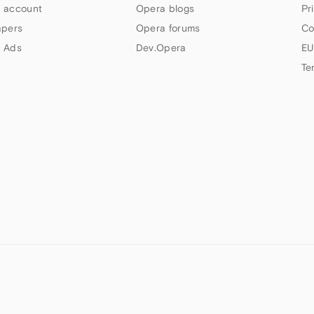
 account
Opera blogs
Pr
apers
Opera forums
Co
 Ads
Dev.Opera
EU
Te