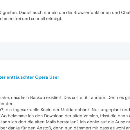
0 greifen. Das ist auch nur ein um die Browserfunktionen und Ch
hmerzfrei und schnell erledigt.
iter enttäuschter Opera User
ahe, dass kein Backup existiert. Das solltet ihr ändern. Denn es 
könnten.
ich?) ein tagesaktuelle Kopie der Maildatenbank. Nur, ungeplant und
vor. Wo bekomme ich den Download der alten Version, frisst die dan
kann ich dort die alten Mails herstellen? Ich denke auf die Ause
er danke für den Anstoß, denn nun dämmert mir, dass es wohl an d