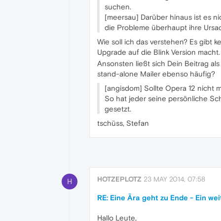
suchen.
[meersau] Darüber hinaus ist es n
die Probleme überhaupt ihre Ursa
Wie soll ich das verstehen? Es gibt k
Upgrade auf die Blink Version macht.
Ansonsten ließt sich Dein Beitrag al
stand-alone Mailer ebenso häufig?
[angisdom] Sollte Opera 12 nicht m
So hat jeder seine persönliche Sc
gesetzt.
tschüss, Stefan
HOTZEPLOTZ
23 MAY 2014, 07:58
H
RE: Eine Ära geht zu Ende - Ein we
Hallo Leute,