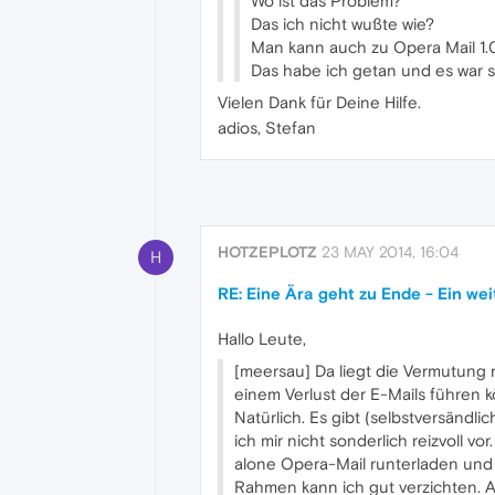
Wo ist das Problem?
Das ich nicht wußte wie?
Man kann auch zu Opera Mail 1.
Das habe ich getan und es war sc
Vielen Dank für Deine Hilfe.
adios, Stefan
HOTZEPLOTZ
23 MAY 2014, 16:04
H
RE: Eine Ära geht zu Ende - Ein we
Hallo Leute,
[meersau] Da liegt die Vermutung n
einem Verlust der E-Mails führen 
Natürlich. Es gibt (selbstversändl
ich mir nicht sonderlich reizvoll 
alone Opera-Mail runterladen und 
Rahmen kann ich gut verzichten. Ab