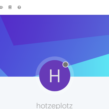
H
hotzeplotz