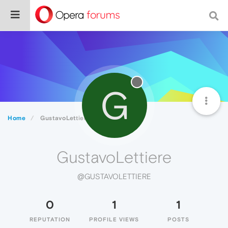
G
Home
GustavoLettiere
GustavoLettiere
@GUSTAVOLETTIERE
0
1
1
REPUTATION
PROFILE VIEWS
POSTS