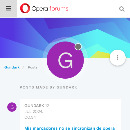
G
Gundark
Posts
POSTS MADE BY GUNDARK
GUNDARK
12
G
JUL 2024,
00:34
Mis marcadores no se sincronizan de opera