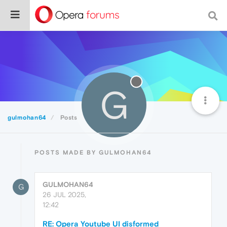
G
gulmohan64
Posts
POSTS MADE BY GULMOHAN64
GULMOHAN64
G
26 JUL 2025,
12:42
RE: Opera Youtube UI disformed