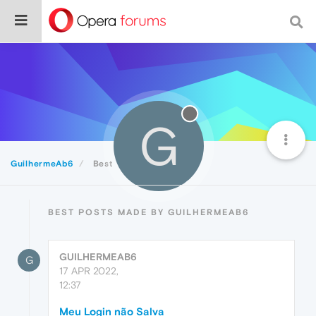
G
GuilhermeAb6
Best
BEST POSTS MADE BY GUILHERMEAB6
GUILHERMEAB6
G
17 APR 2022,
12:37
Meu Login não Salva