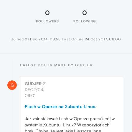
0
0
FOLLOWERS
FOLLOWING
Joined
21 Dec 2014, 08:53
Last Online
24 Oct 2017, 06:00
LATEST POSTS MADE BY GUDJER
GUDJER
21
G
DEC 2014,
09:01
Flash w Operze na Xubuntu Linux.
Jak zainstalować flash w Operze pracującej w
systemie Xubuntu-Linux? W repozytoriach
brak. Chyba, że jest jakieś jeszcze inne