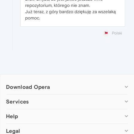
repozytorium, którego nie znam.
Już teraz, z góry bardzo dziękuję za wszelaką
pomoc.
Polski
Download Opera
Computer browsers
Services
Opera for Windows
Help
Add-ons
Opera for Mac
Opera account
Opera for Linux
Legal
Wallpapers
Help & support
Opera beta version