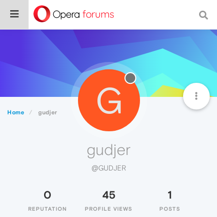
G
Home
gudjer
gudjer
@GUDJER
0
45
1
REPUTATION
PROFILE VIEWS
POSTS