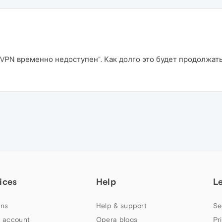
"VPN временно недоступен". Как долго это будет продолжать
ices
Help
L
ns
Help & support
Se
 account
Opera blogs
Pr