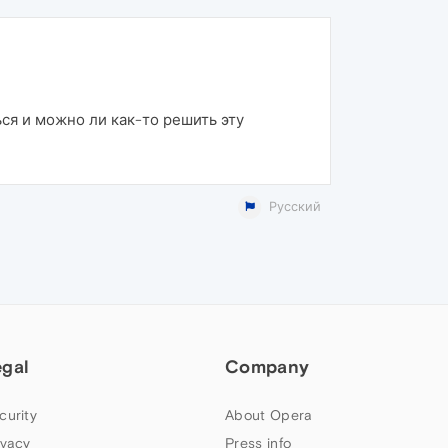
ся и можно ли как-то решить эту
Русский
egal
Company
curity
About Opera
ivacy
Press info