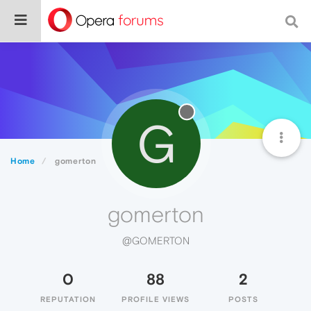
G
Home
gomerton
gomerton
@GOMERTON
0
88
2
REPUTATION
PROFILE VIEWS
POSTS