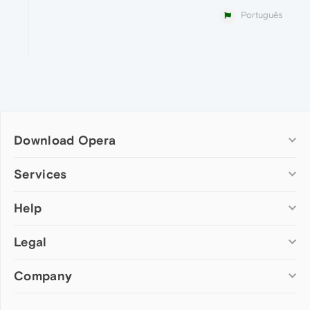
Português
Download Opera
Computer browsers
Services
Opera for Windows
Help
Add-ons
Opera for Mac
Opera account
Opera for Linux
Legal
Wallpapers
Help & support
Opera beta version
Opera Ads
Opera blogs
Opera USB
Company
Opera forums
Security
Mobile browsers
Dev.Opera
Privacy
Opera for Android
Cookies Policy
About Opera