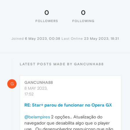
0
0
FOLLOWERS
FOLLOWING
Joined
6 May 2023, 00:38
Last Online
23 May 2023, 18:31
LATEST POSTS MADE BY GANCUNHA88
GANCUNHA88
G
8 MAY 2023,
17:52
RE: Star+ parou de funcionar no Opera GX
@belampires
2 opções... Atualização do
navegador que desabilita algo que o player
use... Ou desenvolvedor preguiçoso que não