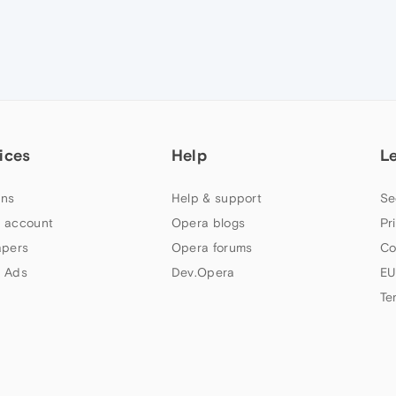
ices
Help
L
ns
Help & support
Se
 account
Opera blogs
Pr
apers
Opera forums
Co
 Ads
Dev.Opera
EU
Te