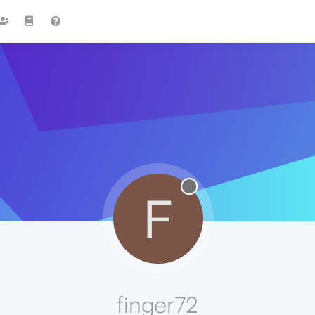
F
finger72