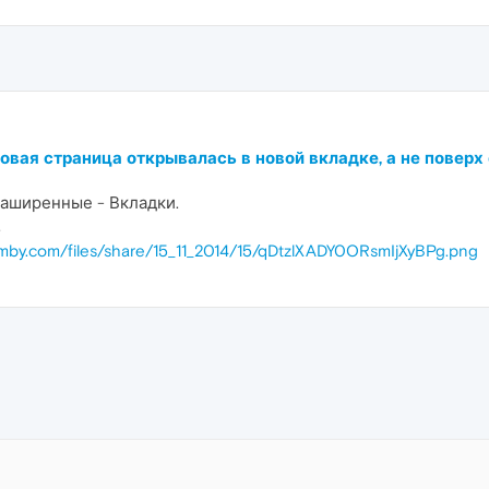
новая страница открывалась в новой вкладке, а не поверх
Раширенные - Вкладки.
.
oomby.com/files/share/15_11_2014/15/qDtzlXADY0ORsmIjXyBPg.png