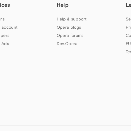
ices
Help
L
ns
Help & support
Se
 account
Opera blogs
Pr
apers
Opera forums
Co
 Ads
Dev.Opera
EU
Te