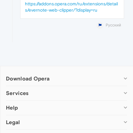
https://addons.opera.com/ru/extensions/detail
s/evernote-web-clipper/?display=ru
Русский
Download Opera
Computer browsers
Services
Opera for Windows
Help
Add-ons
Opera for Mac
Opera account
Opera for Linux
Legal
Wallpapers
Help & support
Opera beta version
Opera Ads
Opera blogs
Opera USB