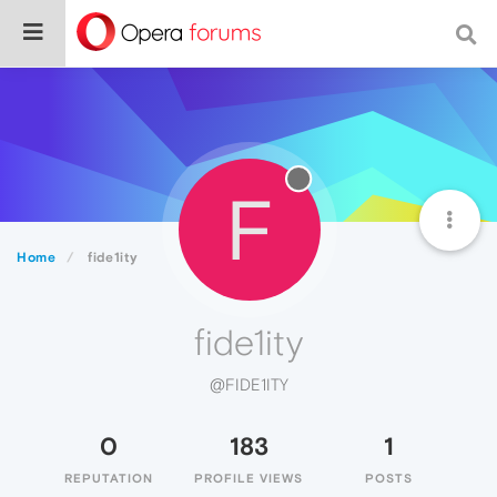
F
Home
fide1ity
fide1ity
@FIDE1ITY
0
183
1
REPUTATION
PROFILE VIEWS
POSTS