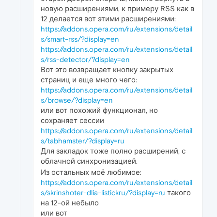
новую расширениями, к примеру RSS как в
12 делается вот этими расширениями:
https://addons.opera.com/ru/extensions/detail
s/smart-rss/?display=en
https://addons.opera.com/ru/extensions/detail
s/rss-detector/?display=en
Вот это возвращает кнопку закрытых
страниц и еще много чего:
https://addons.opera.com/ru/extensions/detail
s/browse/?display=en
или вот похожий функционал, но
сохраняет сессии
https://addons.opera.com/ru/extensions/detail
s/tabhamster/?display=ru
Для закладок тоже полно расширений, с
облачной синхронизацией.
Из остальных моё любимое:
https://addons.opera.com/ru/extensions/detail
s/skrinshoter-dlia-listickru/?display=ru
такого
на 12-ой небыло
или вот