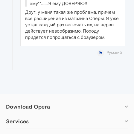
ему""........Я ему ДОВЕРЯЮ!!
Друг, у меня такая же проблема, причем
все расширения из магазина Оперы. Я уже
устал каждый раз включать их, на нервы
действует невообразимо. Походу
придется попрощаться с браузером.
Русский
Download Opera
Computer browsers
Services
Opera for Windows