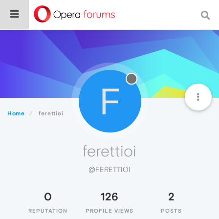
F
Home
ferettioi
ferettioi
@FERETTIOI
0
126
2
REPUTATION
PROFILE VIEWS
POSTS