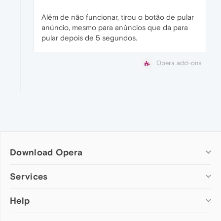
Além de não funcionar, tirou o botão de pular
anúncio, mesmo para anúncios que da para
pular depois de 5 segundos.
Opera add-ons
Download Opera
Computer browsers
Services
Opera for Windows
Help
Add-ons
Opera for Mac
Opera account
Opera for Linux