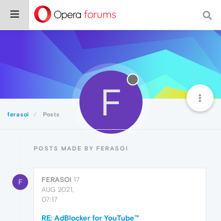
F
ferasoi
Posts
POSTS MADE BY FERASOI
FERASOI
17
F
AUG 2021,
07:17
RE: AdBlocker for YouTube™