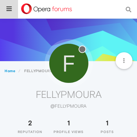
F
Home
FELLYPMOURA
FELLYPMOURA
@FELLYPMOURA
2
1
1
REPUTATION
PROFILE VIEWS
POSTS