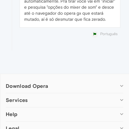
automaticamente. Pra tirar voce vai em "iniciar"
e pesquisa "opções do mixer de som" e desce
até o navegador do opera gx que estará
mutado, aí é só desmutar que fica zerado.
Português
Download Opera
Computer browsers
Services
Opera for Windows
Help
Add-ons
Opera for Mac
Opera account
Opera for Linux
Legal
Wallpapers
Help & support
Opera beta version