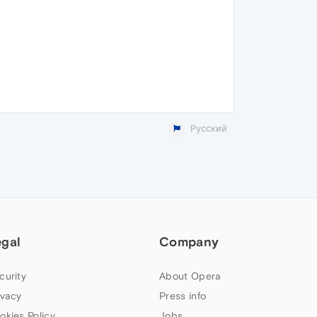
Русский
egal
Company
curity
About Opera
ivacy
Press info
okies Policy
Jobs