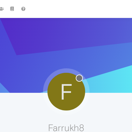
F
Farrukh8