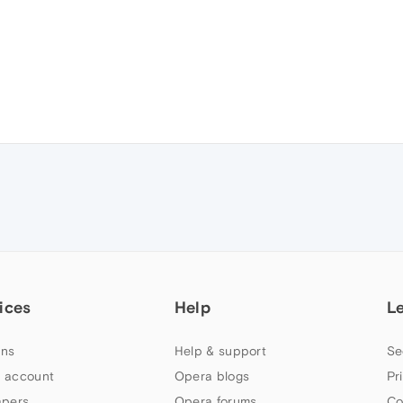
ices
Help
L
ns
Help & support
Se
 account
Opera blogs
Pr
apers
Opera forums
Co