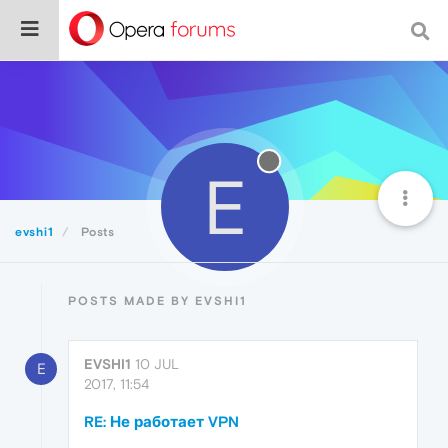
E
evshi1
Posts
POSTS MADE BY EVSHI1
EVSHI1
10 JUL
E
2017, 11:54
RE: Не работает VPN