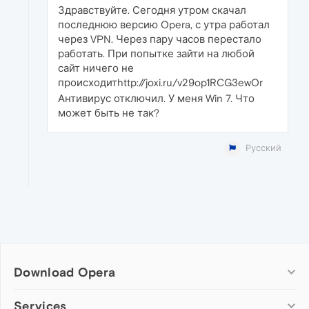
Здравствуйте. Сегодня утром скачал
последнюю версию Opera, с утра работал
через VPN. Через пару часов перестало
работать. При попытке зайти на любой
сайт ничего не
происходитhttp://joxi.ru/v29op1RCG3ewOr
Антивирус отключил. У меня Win 7. Что
может быть не так?
Русский
Download Opera
Computer browsers
Services