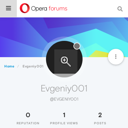
Home
Evgeniy001
Evgeniy001
@EVGENIY001
0
1
2
REPUTATION
PROFILE VIEWS
POSTS