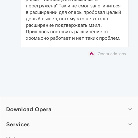
перегружена".Так и не смог залогиниться
в расширении для оперы,пробовал целый
день.А вышел, потому что не хотело
расширение подтверждать мэил .
Пришлось поставить расширение от
хрома,оно работает и нет таких проблем.
Opera add-ons
Download Opera
Computer browsers
Services
Opera for Windows