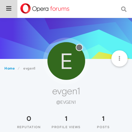
E
Home
evgen1
evgen1
@EVGEN1
0
1
1
REPUTATION
PROFILE VIEWS
POSTS