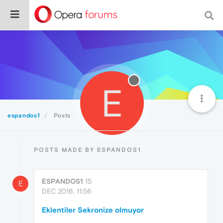
E
espandos1
Posts
POSTS MADE BY ESPANDOS1
ESPANDOS1
15
E
DEC 2016, 11:56
Eklentiler Sekronize olmuyor