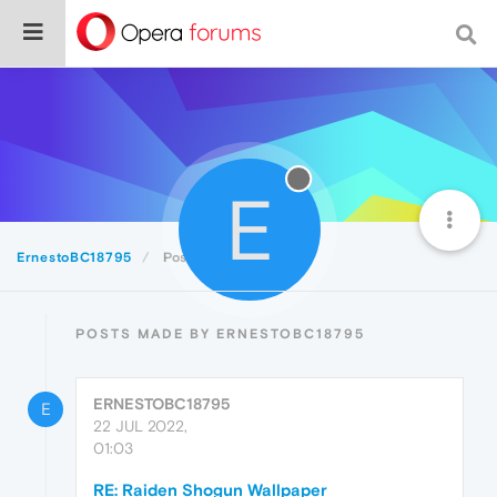
E
ErnestoBC18795
Posts
POSTS MADE BY ERNESTOBC18795
ERNESTOBC18795
E
22 JUL 2022,
01:03
RE: Raiden Shogun Wallpaper