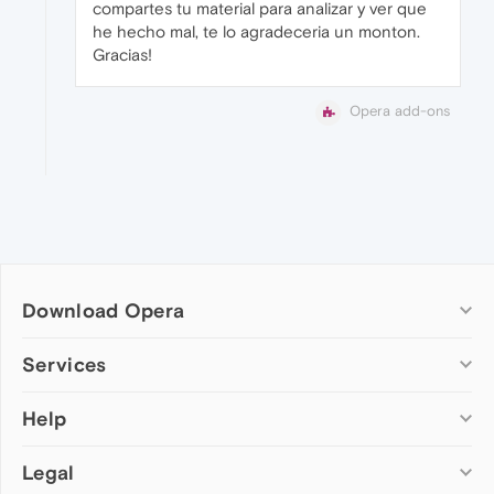
compartes tu material para analizar y ver que
he hecho mal, te lo agradeceria un monton.
Gracias!
Opera add-ons
Download Opera
Computer browsers
Services
Opera for Windows
Help
Add-ons
Opera for Mac
Opera account
Opera for Linux
Legal
Wallpapers
Help & support
Opera beta version