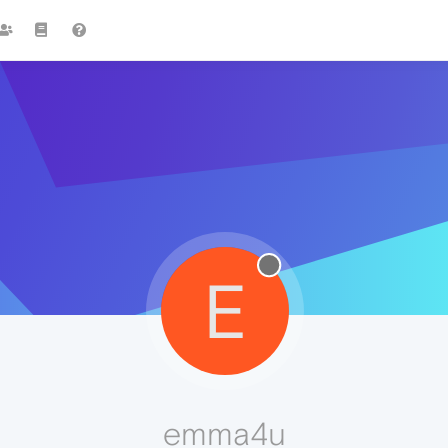
E
emma4u