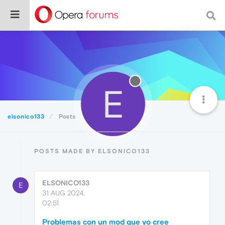
E
elsonico133
Posts
POSTS MADE BY ELSONICO133
ELSONICO133
E
31 AUG 2024,
02:51
Problemas con un mod que yo cree