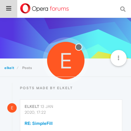
E
elkelt
Posts
POSTS MADE BY ELKELT
ELKELT
13 JAN
E
2020, 17:22
RE: SimpleFill