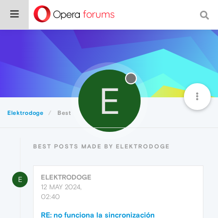
E
Elektrodoge
Best
BEST POSTS MADE BY ELEKTRODOGE
ELEKTRODOGE
E
12 MAY 2024,
02:40
RE: no funciona la sincronización