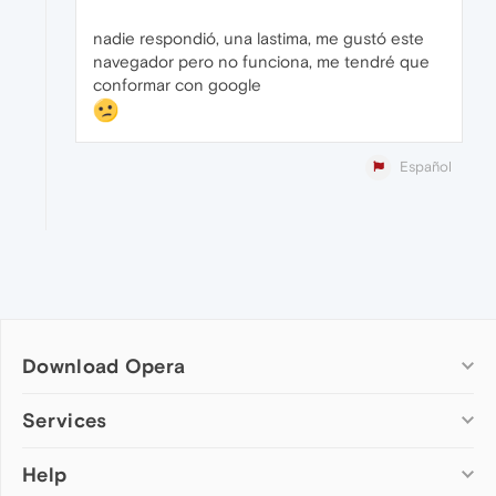
nadie respondió, una lastima, me gustó este
navegador pero no funciona, me tendré que
conformar con google
Español
Download Opera
Computer browsers
Services
Opera for Windows
Help
Add-ons
Opera for Mac